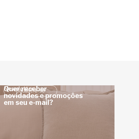
Quer receber
Newsletter
Cadastre-se
novidades e promoçôes
em seu e-mail?