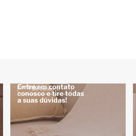
Entre em contato
Contato
Fale conosco
conosco e tire todas
a suas dúvidas!