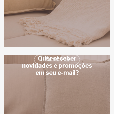
Quer receber
Newsletter
Cadastre-se
novidades e promoçôes
em seu e-mail?