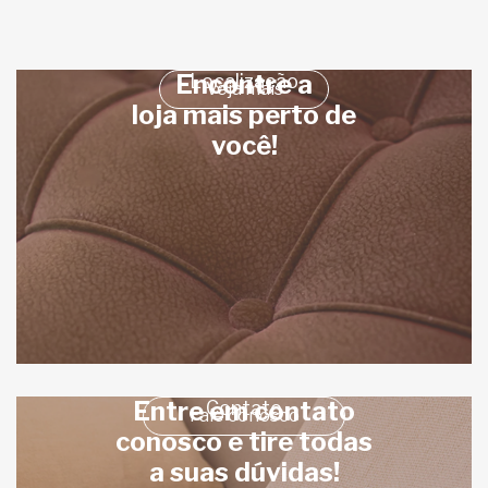
Encontre a
Localização
Veja mais
loja mais perto de
você!
Entre em contato
Contato
Fale conosco
conosco e tire todas
a suas dúvidas!